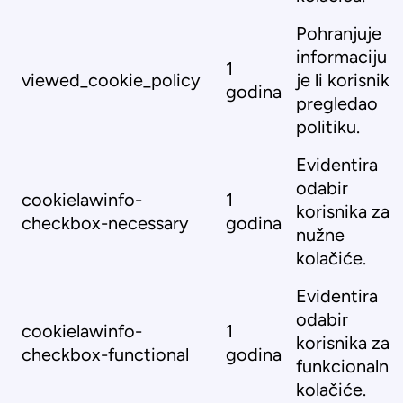
Pohranjuje
informaciju
1
viewed_cookie_policy
je li korisnik
godina
pregledao
politiku.
Evidentira
odabir
cookielawinfo-
1
korisnika za
checkbox-necessary
godina
nužne
kolačiće.
Evidentira
odabir
cookielawinfo-
1
korisnika za
checkbox-functional
godina
funkcionalne
kolačiće.