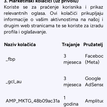
3. Marketinški kolačići (uz privolu)
Koriste se za praćenje korisnika i prikaz
relevantnih oglasa. Ovi kolačići prikupljaju
informacije o vašim aktivnostima na našoj i
drugim web stranicama te se koriste za izradu
profila i oglašavanje.
Naziv kolačića
Trajanje
Pružatelj
3
Facebook
_fbp
mjeseca
(Meta)
3
Google
_gcl_au
mjeseca
AdSense
1
AMP_MKTG_48b09ac31a
Amplitud
godina