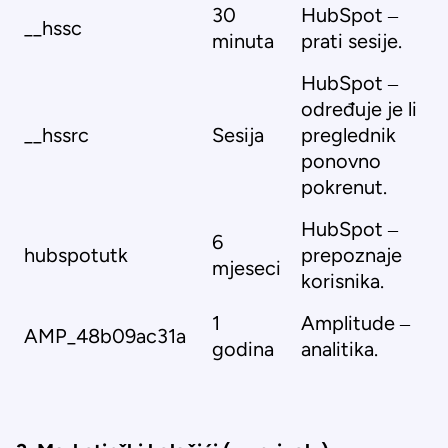
30
HubSpot –
__hssc
minuta
prati sesije.
HubSpot –
određuje je li
__hssrc
Sesija
preglednik
ponovno
pokrenut.
HubSpot –
6
hubspotutk
prepoznaje
mjeseci
korisnika.
1
Amplitude –
AMP_48b09ac31a
godina
analitika.