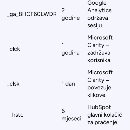
Google
2
Analytics –
_ga_8HCF60LWDR
godine
održava
sesiju.
Microsoft
1
Clarity –
_clck
godina
zadržava
korisnika.
Microsoft
Clarity –
_clsk
1 dan
povezuje
klikove.
HubSpot –
6
__hstc
glavni kolačić
mjeseci
za praćenje.